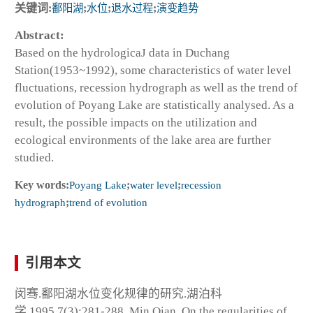
关键词:
鄱阳湖
;
水位
;
退水过程
;
演变趋势
Abstract:
Based on the hydrologicaJ data in Duchang
Station(1953~1992), some characteristics of water level
fluctuations, recession hydrograph as well as the trend of
evolution of Poyang Lake are statistically analysed. As a
result, the possible impacts on the utilization and
ecological environments of the lake area are further
studied.
Key words:
Poyang Lake
;
water level
;
recession
hydrograph
;
trend of evolution
引用本文
闵骞.鄱阳湖水位变化规律的研究.湖泊科
学,1995,7(3):281-288. Min Qian. On the regularities of