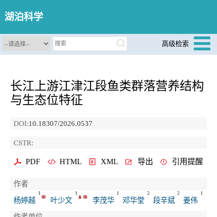
湖泊科学
高级检索
长江上游江津江段鱼类群落营养结构
与生态位特征
DOI:
10.18307/2026.0537
CSTR:
PDF
HTML
XML
导出
引用提醒
作者
1
1
1
2
2
1
杨婷越
叶少文
李茂华
邓华堂
段辛斌
姜伟
作者单位