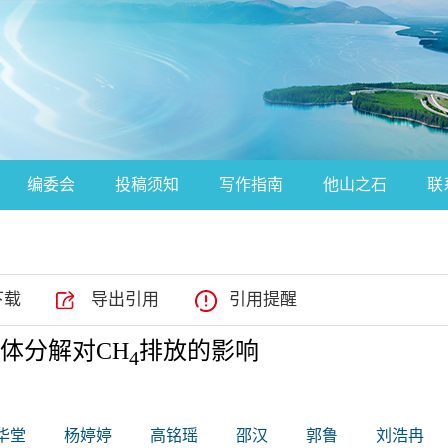
编委会
投稿须知
写作指南
他山之石
联
下载
导出引用
引用提醒
体分解对CH
排放的影响
4
华堂
杨婷婷
高铭瑶
邵汉
郭鲁
刘浩冉