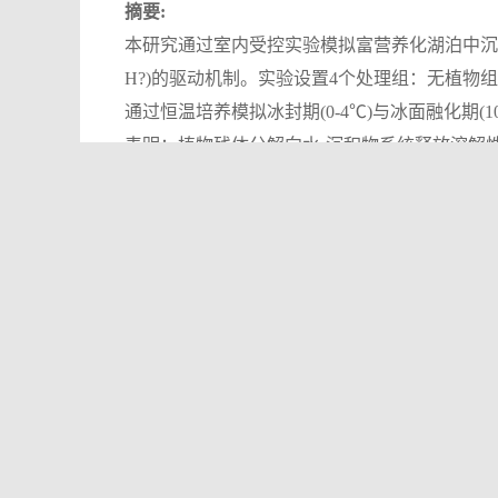
摘要:
本研究通过室内受控实验模拟富营养化湖泊中沉水植
H?)的驱动机制。实验设置4个处理组：无植物组(CK)、
通过恒温培养模拟冰封期(0-4℃)与冰面融化期(
表明：植物残体分解向水-沉积物系统释放溶解性有机
C)和总无机碳(TIC)。分解过程同步消耗溶解氧(
产甲烷菌丰度。冰封期内,FCH?随植物添加量增加
境”协同作用驱动冰封期FCH?升高。温度升高进
著正相关(r=0.86, p<0.001),表明气候
物残体分解通过提供有机碳源与营造厌氧环境共
步加剧CH?排放。本研究将为全球气候变化背
关键词:
冰封期
;
植物残体分解
;
CH4排放
;
富营
Abstract:
:
This study investigated the driving mechanisms of methane 