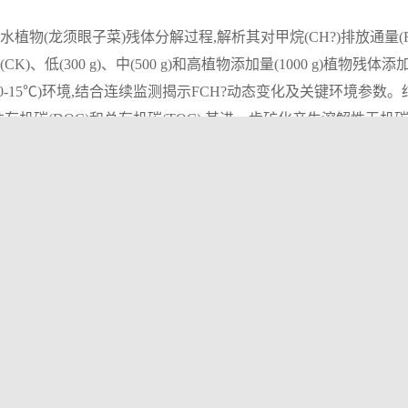
物(龙须眼子菜)残体分解过程,解析其对甲烷(CH?)排放通量(
低(300 g)、中(500 g)和高植物添加量(1000 g)植物残体添加
10-15℃)环境,结合连续监测揭示FCH?动态变化及关键环境参数。
碳(DOC)和总有机碳(TOC),其进一步矿化产生溶解性无机碳(
DO),导致DO浓度迅速降至2 mg/L以下,形成强还原厌氧环境,显著
而显著上升,高植物组FCH?为对照组的3.7倍,证实“碳源输入-缺
一步加速有机质矿化与CH?生成,此时FCH?与植物残体添加量仍
变暖可能放大植物输入对CH?排放的促进作用。综上所述,草型富营养化湖泊
同促进CH?生成,而全球气候变暖导致的冰封期缩短与温度上升
景下的富营养化湖泊治理提供重要的理论依据。
养化湖泊
(CH?) emission flux (
F
CH?
) through controlled laboratory experiments simulating 