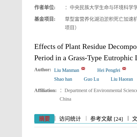
作者单位:
：中央民族大学生命与环境科学
基金项目:
草型富营养化湖泊淤积死亡加速机
项目）
Effects of Plant Residue Decompo
Period in a Grass-Type Eutrophic
Author:
Liu Manman
Hei Pengfei
Shao han
Guo Lu
Liu Haoran
Affiliation:
：Department of Environmental Science,
China
|
|
|
|
|
|
|
摘要
访问统计
参考文献 [24]