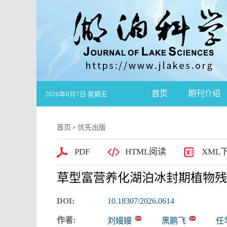
首页
期刊介绍
2026年8月7日 星期五
首页
优先出版
>
PDF
HTML阅读
XML
草型富营养化湖泊冰封期植物残
DOI:
10.18307/2026.0614
作者:
刘嫚嫚
黑鹏飞
任