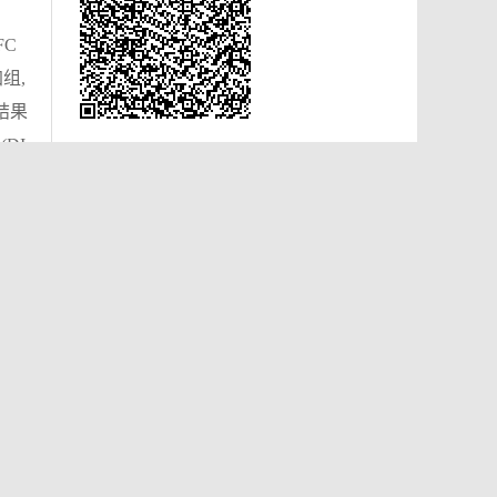
FC
组,
结果
DI
提升
氧环
呈显
中植
进一
the d