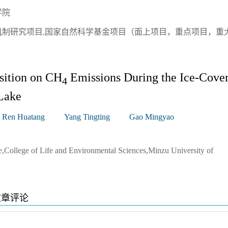
学院
制研究项目,国家自然科学基金项目（面上项目，重点项目，重
sition on CH
Emissions During the Ice-Cove
4
 Lake
Ren Huatang
Yang Tingting
Gao Mingyao
College of Life and Environmental Sciences,Minzu University of
文章评论