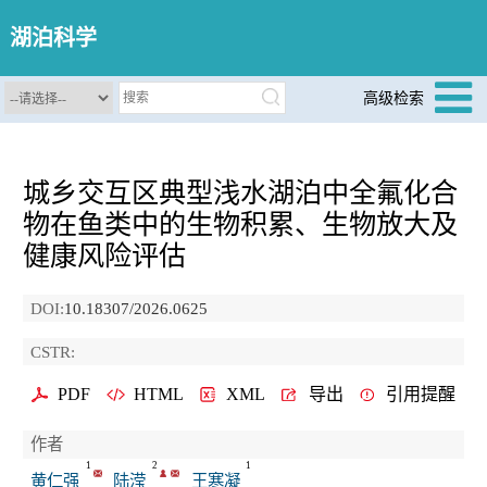
湖泊科学
高级检索
城乡交互区典型浅水湖泊中全氟化合
物在鱼类中的生物积累、生物放大及
健康风险评估
DOI:
10.18307/2026.0625
CSTR:
PDF
HTML
XML
导出
引用提醒
作者
1
2
1
黄仁强
陆滢
王寒凝