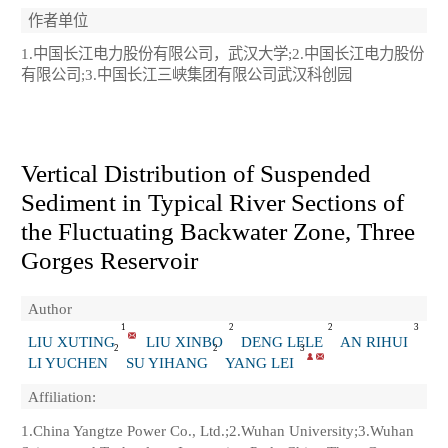
作者单位
1.中国长江电力股份有限公司，武汉大学;2.中国长江电力股份
有限公司;3.中国长江三峡集团有限公司武汉科创园
Vertical Distribution of Suspended
Sediment in Typical River Sections of
the Fluctuating Backwater Zone, Three
Gorges Reservoir
Author
1
2
2
3
LIU XUTING
LIU XINBO
DENG LELE
AN RIHUI
2
2
3
LI YUCHEN
SU YIHANG
YANG LEI
Affiliation:
1.China Yangtze Power Co., Ltd.;2.Wuhan University;3.Wuhan