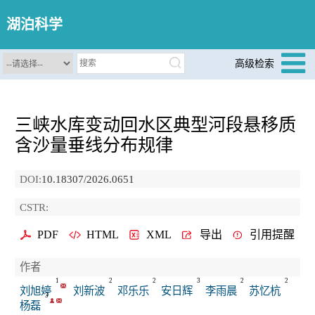
湖泊科学
高级检索
三峡水库变动回水区典型河段悬移质
含沙量垂线分布规律
DOI:
10.18307/2026.0651
CSTR:
PDF
HTML
XML
导出
引用提醒
作者
1
2
2
3
2
2
刘旭婷
刘新波
邓乐乐
安日辉
李雨晨
苏忆杭
3
杨磊