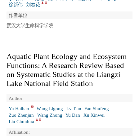
徐新伟
刘春花
作者单位
武汉大学生命科学学院
Aquatic Plant Ecology and Ecosystem
Functions: A Research Review Based
on Systematic Studies at the Liangzi
Lake National Field Station
Author
Yu Haihao
Wang Ligong
Lv Tian
Fan Shufeng
Zuo Zhenjun
Wang Zhong
Yu Dan
Xu Xinwei
Liu Chunhua
Affiliation: