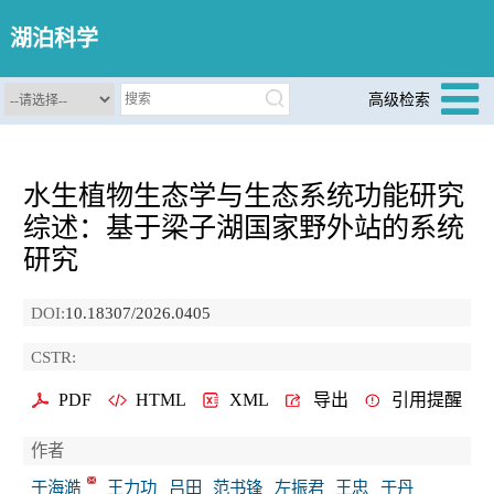
湖泊科学
高级检索
水生植物生态学与生态系统功能研究
综述：基于梁子湖国家野外站的系统
研究
DOI:
10.18307/2026.0405
CSTR:
PDF
HTML
XML
导出
引用提醒
作者
于海澔
王力功
吕田
范书锋
左振君
王忠
于丹