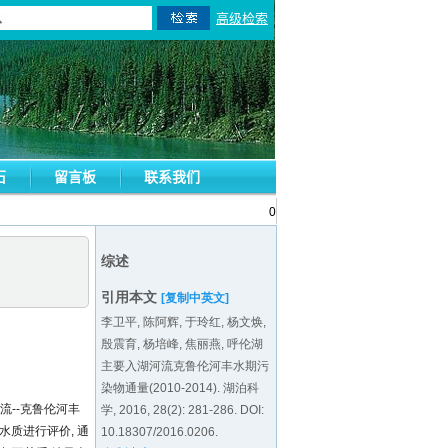
0
综述
引用本文
[复制中英文]
李卫平, 陈阿辉, 于玲红, 杨文焕,
殷震育, 杨培峰, 焦丽燕, 呼伦湖
主要入湖河流克鲁伦河丰水期污
染物通量(2010-2014).
湖泊科
流--克鲁伦河丰
学, 2016, 28(2): 281-286.
DOI:
水质进行评价, 通
10.18307/2016.0206
.