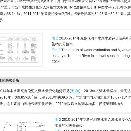
较为严重，均处于Ⅴ类或劣Ⅴ类水平，是由于河岸两侧发达畜牧业导致的大量有机物入河
染最严重，与当年居民生活废水入河量增大有关.TP浓度整体处于Ⅲ~Ⅳ类水平.2010年水
为38.14 %，2011 2014年首要污染物为TN，污染分担率为34.93 % ~39.84 %，
势.
表 2
2010-2014年克鲁伦河丰水期水质评价结果
染物的分担率
Tab.2
The results of water evaluation and
K
values
i
estuary of Kherlen River in the wet season during
2014
量变化趋势分析
0-2014年丰水期克鲁伦河入湖水量变化趋势可见(
图 2a
)，2013年入湖水量猛增，最高达24
7
3
7
10年，为9.85×10
m
，是2013年的39.6 %，丰水期年均入湖水量为16.07×10
势，这主要是由当地气候变化所致，2012年以后当地雨水增多，径流量明显增大.
图 2
2010-2014年克鲁伦河丰水期入湖水量变化(
水量的相关关系(b)