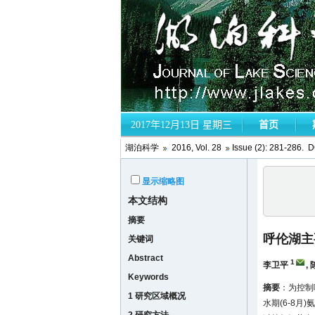
湖泊科学
2016, Vol. 28
Issue (2): 281-286. D
显示缩略图
本文结构
摘要
呼伦湖主
关键词
Abstract
1
李卫平
,
Keywords
摘要
：为控制
1 研究区域概况
水期(6-8