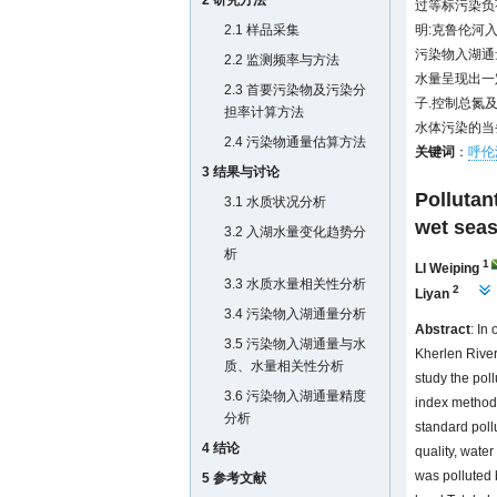
2 研究方法
过等标污染负
2.1 样品采集
明:克鲁伦河
污染物入湖通量
2.2 监测频率与方法
水量呈现出一
2.3 首要污染物及污染分
子.控制总氮
担率计算方法
水体污染的当
2.4 污染物通量估算方法
关键词
：
呼伦
3 结果与讨论
Pollutan
3.1 水质状况分析
wet seas
3.2 入湖水量变化趋势分
析
1
LI Weiping
3.3 水质水量相关性分析
2
Liyan
3.4 污染物入湖通量分析
Abstract
: In
3.5 污染物入湖通量与水
Kherlen River
质、水量相关性分析
study the pol
3.6 污染物入湖通量精度
index method 
分析
standard poll
4 结论
quality, water
was polluted 
5 参考文献