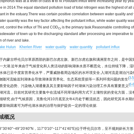
hosphorus was at a level of class Ⅲ to Ⅳ.Pollutant influx were increasing year by ye
ine in 2014.The equal standard pollution load of total nitrogen was the highest of al
tant in the estuary.There was certain positive correlation between water quality and 
ter quantity was the key factor affecting the pollutant influx, while water quality wa
ent, control the influx of TN and COD
is the primary task.Reasonable controlling o
Cr
stewater of town up to the discharging standard after processing are imperative to
n of river and lake.
ake Hulun
Kherlen River
water quality
water quantity
pollutant influx
于内蒙古呼伦贝尔草原西部的新巴尔虎左旗、新巴尔虎右旗和满洲里市之间，是中国
一大湖.近年来由于气候变化和人类活动的影响湖体水质不断恶化，水位持续下降，湿
水体已呈中度富营养化水平，严重威胁着周边地区的水环境安全.入湖河流是湖泊污染
3
5
[
-
物随河流输送到湖体会导致湖体富营养化、生态系统受损等一系列环境问题的发生
6
[
-
质变化趋势、污染物入湖通量及其主要影响因子对湖体污染治理工作具有重要意义
湖河流，目前对其研究主要集中在流域不同草场利用方式下土壤性状的变化方面，没
细研究.由于气候原因，克鲁伦河10月底至次年4月处于断流状态，因此研究其丰水期(6
要影响因素可为呼伦湖水体的治理与保护提供一定的理论依据.
区域概况
°30′40″~49°20′40″N，117°0′10″~117°41′40″E)位于呼伦贝尔市，呈不规则斜