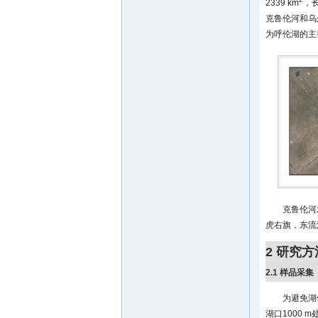
2339 km
，长
克鲁伦河和乌
为呼伦湖的主
克鲁伦河
虎右旗，东流注
2 研究方
2.1 样品采集
为避免湖
湖口1000 m处