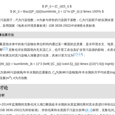
$ {P_i} = {C_i}/{S_i} $
$ {K_i} = \frac{{{P_i}}}{{\sum\limits_{i = 1}^m {{P_i}} }} \times 100\% $
为污染因子；
P
为污染指数；
m
为参与评价的污染因子基数；
C
为污染因子
i
的实测浓度
i
i
采用国家《地表水环境质量标准》(GB 3838-2002)中的Ⅲ类水质标准.
通量估算方法
量是指水体中的各污染物在单位时间内通过某一断面的总质量，是水环境水文、地质
12
[
]
果
.克鲁伦河在我国境内无支流汇入，也不受工农业及矿业等污染源的影响，水质
13
14
[
-
]
月积累法对其污染物入湖量进行估算，具体计算方法为
：
{W_{ij}} = \sum\limits_{k = 1}^3 {\left( {{C_{ij}} \cdot {Q_{ij}} \times {{10}^{-6}}} \right)}
为第
i
种污染物第
j
年丰水期的总通量(t),
C
为第
i
种污染物第
j
年丰水期的月平均浓度(mg/
j
ij
3
流量(m
),
k
为月份数.
与讨论
分析
10-2014年监测期间克鲁伦河入湖口断面处丰水期的水质监测结果对其水质进行评价(
GB 3838-2002)为评价标准)，评价结果和水质因子污染分担率(
表 2
)表明，克鲁伦河