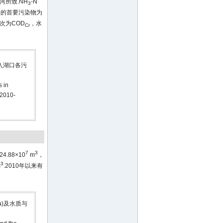
所致.NH
-N
3
体的首要污染物为
其次为COD
，水
Cr
和入湖口各污
 in
 2010-
7
3
.88×10
m
，
3
m
.2010年以来有
a)及水质与