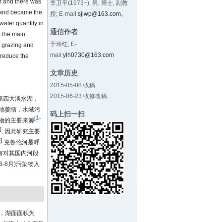
ar and there was
李卫平(1973~), 男, 博士, 副教
l and became the
授; E-mail:
sjlwp@163.com
。
water quantity in
通信作者
s the main
于玲红, E-
f grazing and
mail:
ylh0730@163.com
 reduce the
文章历史
2015-05-08 收稿
2015-06-23 收修改稿
第四大淡水湖，
地萎缩，水域污
码上扫一扫
1
[
-
物的主要来源
]
, 因此研究主要
8
]
.克鲁伦河是呼
有对其国内河段
-8月)污染物入
长方形，湖面面积为