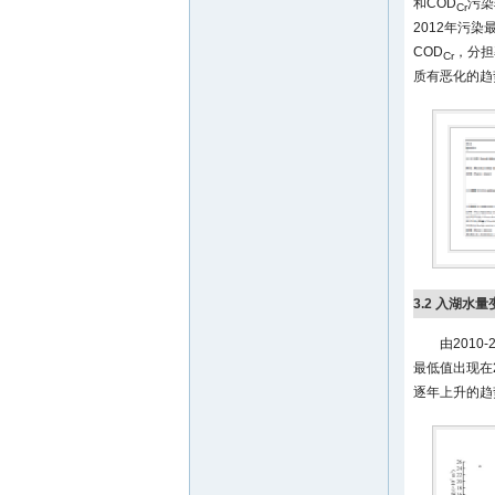
和COD
污染
Cr
2012年污
COD
，分担率
Cr
质有恶化的趋
3.2 入湖水
由201
最低值出现在20
逐年上升的趋