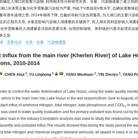
荷确定入湖口的首要污染物, 利用相关性分析研究水质、水量、污染物通量三者之间的
入湖口水体受总氮与化学需氧量污染较为严重, 均处于Ⅴ类或劣Ⅴ类水平, 总磷浓度整体处
有逐年递增之势, 2014年稍有下降, 总氮的等标污染负荷最高, 为入湖口的主要污染
定的正相关关系, 水量是影响污染物入湖通量的关键因子, 而入湖水质则是影响入湖通
及化学需氧量的入湖通量是当前的首要任务, 合理控制放牧、将村镇的污废水处理后达
务之急.
湖
克鲁伦河
水质
水量
污染物通量
t influx from the main river (Kherlen River) of Lake H
ons, 2010-2014
1
1
1
1
,
CHEN Ahui
,
YU Linghong
,
YANG Wenhuan
,
YIN Zhenyu
,
YANG Pe
 order to control the water deterioration of Lake Hulun, using the water quality monito
 which is the main river into Lake Hulun in the wet seasons(from June to August) o
lutant influx of ammonia nitrogen, total nitrogen, total phosphorus and COD
in deta
Cr
was used in water quality evaluation and the primary pollutant was found out by t
ution load in the estuary.Correlation analysis was used to study the relationship a
 quantity and pollutant influx.The results showed that during the study period the wa
by total nitrogen and chemical oxygen demand seriously, all stayed in class Ⅴ or s