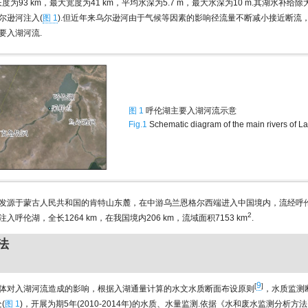
度为93 km，最大宽度为41 km，平均水深为5.7 m，最大水深为10 m.其湖水补给
尔逊河注入(
图 1
).但近年来乌尔逊河由于气候等因素的影响径流量不断减小接近断流
要入湖河流.
图 1
呼伦湖主要入湖河流示意
Fig.1
Schematic diagram of the main rivers of L
发源于蒙古人民共和国的肯特山东麓，在中游乌兰恩格尔西端进入中国境内，流经呼
2
入呼伦湖，全长1264 km，在我国境内206 km，流域面积7153 km
.
法
9
[
]
体对入湖河流造成的影响，根据入湖通量计算的水文水质断面布设原则
，水质监测
(
图 1
)，开展为期5年(2010-2014年)的水质、水量监测.依据《水和废水监测分析方法