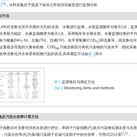
10
[
]
，水样采集后于低温下保存立即送回实验室进行监测分析.
率与方法
-2014年对克鲁伦河丰水期(6-8月)的水质、水量进行监测，水质监测频率为每月1次，
水质较为稳定，水量监测频率为每天1次，采用每年丰水期水质、水量监测结果的平均
标为氨氮(NH
-N)、总氮(TN)、总磷(TP)、化学需氧量(COD
)和流量等，因克鲁伦
3
Cr
达畜牧业导致的大量有机物，COD
只能反映部分有机污染物的污染水平，因此实验
Mn
反映克鲁伦河水体受有机物污染的状况.具体测定方法如
表 1
所示.
表 1
监测项目与测定方法
Tab.1
Monitoring items and methods
染物及污染分担率计算方法
子指数法对克鲁伦河的水质进行评估，单因子污染指数(
P
)表示污染物实测浓度与水
i
11
[
]
算；污染分担率(
K
)为第
i
项污染因子在诸污染因子中的分担率，可用式(2)计算
：
i