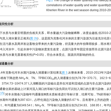
Fig.2
The change of water quantity into lake(a) 
correlations of water quality and water quantity(b
Kherlen River in the wet season during 2010-2
量相关性分析
下水质与水量呈明显的负相关关系，即水量越大污染物被稀释，浓度会越低.但2010-2
与其入湖水量呈正相关(
图 2b
)，这是因为克鲁伦河水体的主要污染源为沿途克尔伦苏
生活污废水及两岸发达畜牧业带来的大量污染物，径流量大的年份降雨较多，雨水将
冲入河水中，引起水体中污染物浓度发生改变，点源污染常年固定排放而非点源污染
水质与水量无显著相关性(
P
>0.05)，符合水体受点、面源共同影响的特点.
入湖通量分析
-2014年克鲁伦河丰水期污染物入湖通量计算结果见
图 3
.从整体来看，2010-2013年
年稍有下降趋势.NH
-N、TN、TP和COD
的入湖通量分别为78.79~370.71、162.5~6
3
Cr
4.74、3754.73~10474.37 t.入湖断面的污染输出是所在河道和流域的点源与非点源污
通量估算的基础上计算河流入湖口的等标污染负荷比可识别入湖口的主要污染物，从
15
[
]
.对丰水期各污染物年均通量按Ⅲ类水质标准进行等标计算，结果可知，TN的等标
t)，丰水期年均通量为397.63 t，占呼伦湖总污染物入湖量的5.67 %，且有逐年上升的趋势
 t，年均通量为6349.54 t；NH
-N、TP等标污染负荷分别为234.83、168.95 t，
3
33.79 t.呼伦湖现已处于中度富营养化水平，水体自净能力下降，污染物的输入一定程