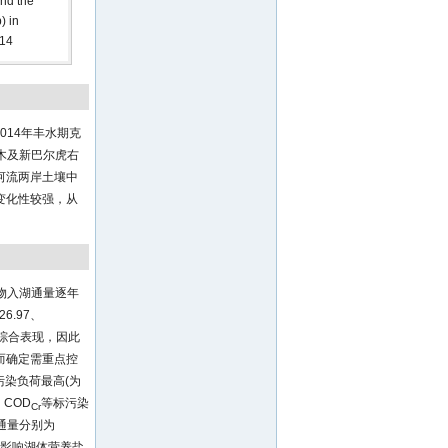
and the
) in
014
014年丰水期克
木及新巴尔虎右
河流两岸土壤中
变化性较强，从
污染物入湖通量逐年
26.97、
染的综合表现，因此
而确定需重点控
污染负荷最高(为
；COD
等标污染
Cr
年均通量分别为
度上影响湖体营养盐