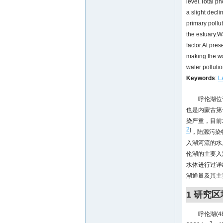
level.Total p
a slight decl
primary pollu
the estuary.Wa
factor.At pres
making the wa
water pollutio
Keywords
:
L
呼伦湖位
也是内蒙古第
染严重，目前
2
]
，陆源污染
入湖河流的水
伦湖的主要入
水体进行过详
湖通量及其主
1 研究
呼伦湖(48
2