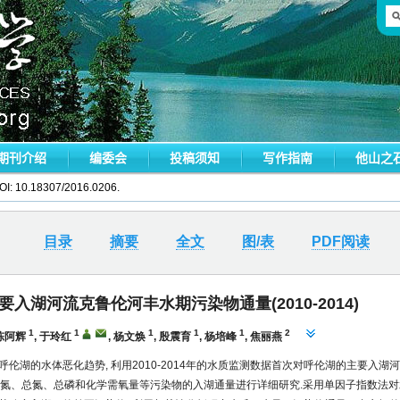
OI:
10.18307/2016.0206.
目录
摘要
全文
图/表
PDF阅读
要入湖河流克鲁伦河丰水期污染物通量(2010-2014)
1
1
1
1
1
2
陈阿辉
,
于玲红
,
杨文焕
,
殷震育
,
杨培峰
,
焦丽燕
呼伦湖的水体恶化趋势, 利用2010-2014年的水质监测数据首次对呼伦湖的主要入湖河
月)氨氮、总氮、总磷和化学需氧量等污染物的入湖通量进行详细研究.采用单因子指数法对