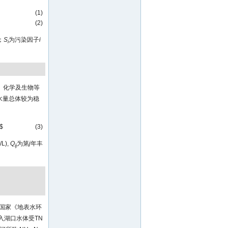
(1)
(2)
；
S
为污染因子
i
i
、化学及生物等
水量总体较为稳
 $
(3)
L),
Q
为第
j
年丰
ij
以国家《地表水环
入湖口水体受TN