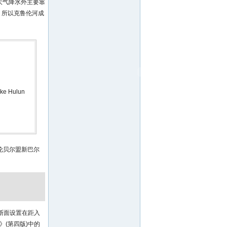
除大气降水外主要靠
，所以克鲁伦河成
ake Hulun
伦贝尔盟新巴尔
断面设置在距入
》(第四版)中的