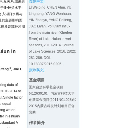
[复制中文]
相互关系.结果表
LI Weiping, CHEN Ahui, YU
于Ⅲ~Ⅳ类水平.
Linghong, YANG Wenhuan,
物.入湖口水质与
YIN Zhenyu, YANG Peifeng,
量的主要影响因
JIAO Liyan. Pollutant influx
标排放是减轻河湖
from the main river (Kherlen
River) of Lake Hulun in wet
seasons, 2010-2014. Journal
ulun in
of Lake Sciences, 2016, 28(2):
281-286. DOI:
10.18307/2016.0206
.
1
ifeng
,
JIAO
[复制英文]
基金项目
ring data of
国家自然科学基金项目
f 2010-2014 to
(41263010)、内蒙古科技大学
il.Single factor
创新基金项目(2011NCL028)和
he equal
2015内蒙古科技计划项目联合
mong water
资助
ter in estuary
作者简介
ubstandard Ⅴ