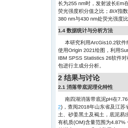
长为255 nm时，发射波长Em在4
荧光强度积分值之比；
BIX
指数
380 nm与430 nm处荧光强度
1.4 数据统计与分析方法
本研究利用ArcGis10.2软
使用Origin 2021绘图，利
IBM SPSS Statistics
包进行主成分分析。
2 结果与讨论
2.1 消落带底泥理化特性
南四湖消落带底泥pH在7.76
2
)，查阅2018年山东省及江
土、砂姜黑土及褐土，底泥易
有机质(OM)含量范围为4.87% ~