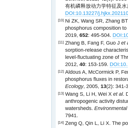
有机磷释放动力学特征及水质风
DOI:10.13227/j.hjkx.20211
Ni ZK, Wang SR, Zhang B
[10]
phosphorus composition to l
2019,
652
: 495-504.
DOI:10
Zhang B, Fang F, Guo J
et 
[11]
sorption-release characteris
level-fluctuating zone of T
2012,
40
: 153-159.
DOI:10.
Aldous A, McCormick P, F
[12]
phosphorus fluxes in resto
Ecology
, 2005,
13
(2): 341-
Wang S, Li H, Wei X
et al
. 
[13]
anthropogenic activity distu
watersheds.
Environmental
7941.
Zeng Q, Qin L, Li X. The pot
[14]