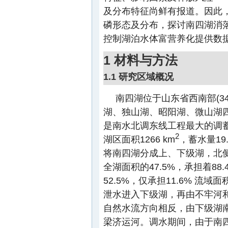
及分布特征尚鲜有报道。因此
磷形态及分布，探讨南四湖消
控制湖泊水体富营养化提供数
1 材料与方法
1.1 研究区域概况
南四湖位于山东省西南部(34°37′
湖、独山湖、昭阳湖、微山湖
是南水北调东线工程最大的调
2
湖区面积1266 km
，蓄水量19
将南四湖分成上、下级湖，北
全湖面积的47.5%，承担着8
52.5%，仅承担11.6% 
泄水进入下级湖，再由不牢河
自然水流方向相反，由下级湖
梁济运河。调水期间，由于南