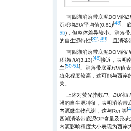
南四湖消落带底泥DOM的
B
48
[
]
沉积物
BIX
平均值(0.81)
。
5b
)，但整体差异较小。消落带
32
49
[
,
]
的自生源特性
，且消落
南四湖消落带底泥DOM的
H
48
[
]
积物
HIX
(3.13)
接近，表明
50
51
[
-
]
主
。消落带底泥
HIX
值表
殖化程度较高，这可能与西岸
关。
上述对荧光指数
FI
、
BIX
和
H
强的自生源特征，表明消落带
4
[
内源微生物代谢，这与Ren等
四湖消落带底泥OP含量及形态
内源影响程度大小表现为西岸