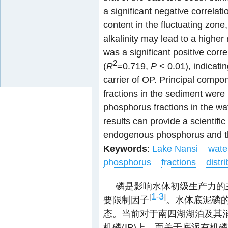
a significant negative correl
content in the fluctuating zone
alkalinity may lead to a higher
was a significant positive cor
2
(
R
=0.719,
P
< 0.01), indicati
carrier of OP. Principal compo
fractions in the sediment were p
phosphorus fractions in the wa
results can provide a scientific
endogenous phosphorus and the
Keywords
:
Lake Nansi
wate
phosphorus
fractions
distr
磷是影响水体初级生产力的
1
3
[
-
]
要限制因子
。水体底泥磷的
态。当前对于南四湖湖泊及其消
机磷(IP)上，而关于底泥有机