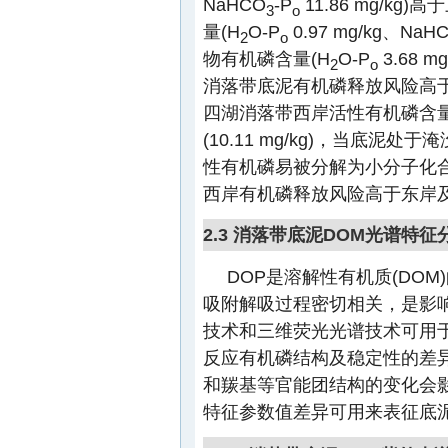
NaHCO
-P
11.86 mg/kg
3
o
量(H
O-P
0.97 mg/kg、NaH
2
o
物有机磷含量(H
O-P
3.68 m
2
o
消落带底泥有机磷释放风险高
四湖消落带西岸活性有机磷含量(31.4
(10.11 mg/kg)，当底
性有机磷易被分解为小分子化
西岸有机磷释放风险高于东岸
2.3 消落带底泥DOM光谱特征
DOP是溶解性有机质(DOM
吸附解吸过程密切相关，是影
技术和三维荧光光谱技术可用
反应有机磷结构及稳定性的差
和羰基等官能团结构的变化会
特征参数值差异可用来表征底