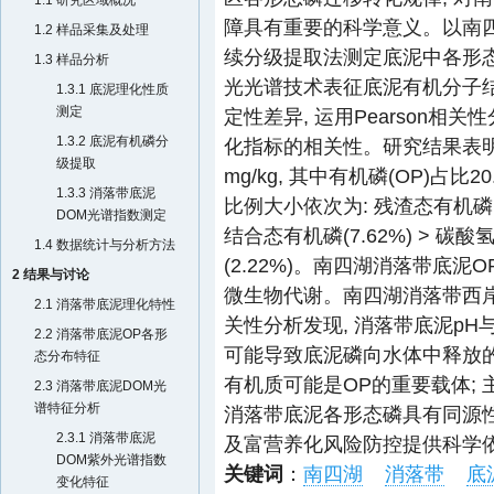
1.1 研究区域概况
障具有重要的科学意义。以南四湖
1.2 样品采集及处理
续分级提取法测定底泥中各形态
1.3 样品分析
光光谱技术表征底泥有机分子结
1.3.1 底泥理化性质
测定
定性差异, 运用Pearson
1.3.2 底泥有机磷分
化指标的相关性。研究结果表明,
级提取
mg/kg, 其中有机磷(OP)占比
1.3.3 消落带底泥
比例大小依次为: 残渣态有机磷(67.
DOM光谱指数测定
结合态有机磷(7.62%) > 碳酸
1.4 数据统计与分析方法
(2.22%)。南四湖消落带底
2 结果与讨论
微生物代谢。南四湖消落带西
2.1 消落带底泥理化特性
关性分析发现, 消落带底泥pH
2.2 消落带底泥OP各形
可能导致底泥磷向水体中释放的风
态分布特征
有机质可能是OP的重要载体; 
2.3 消落带底泥DOM光
谱特征分析
消落带底泥各形态磷具有同源
2.3.1 消落带底泥
及富营养化风险防控提供科学
DOM紫外光谱指数
关键词
：
南四湖
消落带
底
变化特征