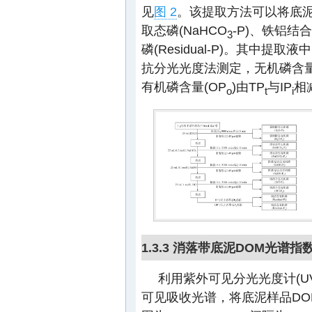
见
图 2
。该提取方法可以将底泥
取态磷(NaHCO
-P)、铁铝结合
3
磷(Residual-P)。其中提取
抗分光光度法测定，无机磷含量(
有机磷含量(OP
)由TP
与IP
相
o
t
i
1.3.3 消落带底泥DOM光谱指
利用紫外可见分光光度计(UV
可见吸收光谱，将底泥样品DO