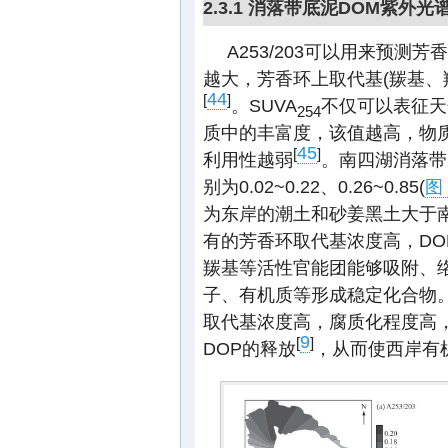
2.3.1 消落带底泥DOM紫外
A253/203可以用来预测芳
越大，芳香环上取代基(羰基、
44
[
]
。SUVA
不仅可以表征天
254
质中的丰富度，该值越高，物
45
[
]
利用性越弱
。南四湖消落带底泥
别为0.02~0.22、0.26~0.85(
图 
为东岸的潮土和砂姜黑土大于
有的芳香环取代基浓度高，DO
羰基等活性官能团能够吸附、
子、有机质等形成稳定化合物。当A
取代基浓度高，腐质化程度高
9
[
]
DOP的释放
，从而使西岸有