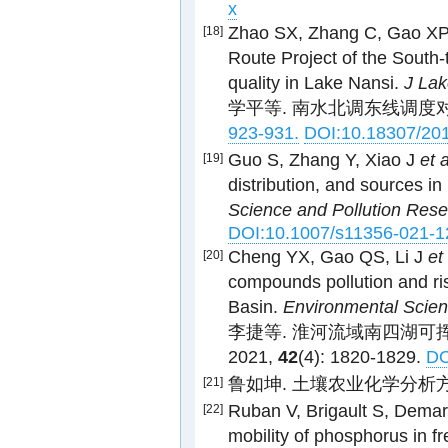
x
Zhao SX, Zhang C, Gao X
[18]
Route Project of the South-
quality in Lake Nansi.
J Lak
学平等. 南水北调东线调度
923-931.
DOI:10.18307/20
Guo S, Zhang Y, Xiao J
et a
[19]
distribution, and sources i
Science and Pollution Res
DOI:10.1007/s11356-021-1
Cheng YX, Gao QS, Li J
et
[20]
compounds pollution and ri
Basin.
Environmental Scie
李捷等. 淮河流域南四湖可
2021,
42
(4): 1820-1829.
DO
鲁如坤. 土壤农业化学分析
[21]
Ruban V, Brigault S, Dema
[22]
mobility of phosphorus in 