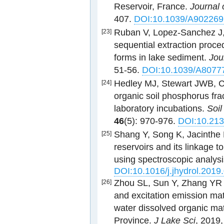
Reservoir, France.
Journal 
407.
DOI:10.1039/A90226
Ruban V, Lopez-Sanchez J
[23]
sequential extraction proce
forms in lake sediment.
Jou
51-56.
DOI:10.1039/A8077
Hedley MJ, Stewart JWB, C
[24]
organic soil phosphorus fra
laboratory incubations.
Soil
46
(5): 970-976.
DOI:10.21
Shang Y, Song K, Jacinthe
[25]
reservoirs and its linkage 
using spectroscopic analys
DOI:10.1016/j.jhydrol.2019
Zhou SL, Sun Y, Zhang Y
[26]
and excitation emission mat
water dissolved organic ma
Province.
J Lake Sci
, 2019