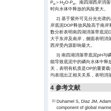
P
＞H
O-P
。南四湖西岸消落
o
2
o
时向水体中释放的风险更大。
2) 基于紫外可见分光光谱的A25
岸底泥DOP释放风险高于南岸
数分析表明南四湖消落带底泥D
大于东岸及南岸，侧面表明消
西岸受内源影响最大。
3) 南四湖消落带底泥pH
能导致底泥中的磷向水体中释放
关，表明有机质是OP的重要载
均表现出正相关关系，表明消
4 参考文献
Duhamel S, Diaz JM, Ada
[1]
component of global marin