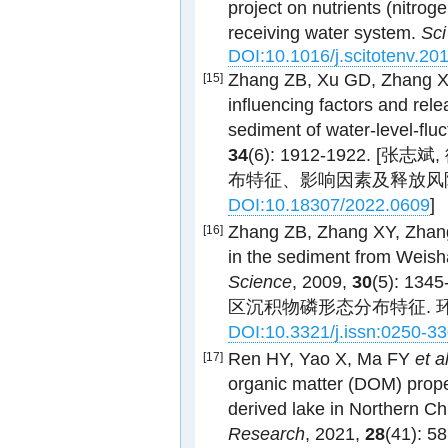
project on nutrients (nitro
receiving water system.
Sci
DOI:10.1016/j.scitotenv.20
Zhang ZB, Xu GD, Zhang 
[15]
influencing factors and rele
sediment of water-level-flu
34
(6): 1912-1922. 
布特征、影响因素及释放风
DOI:10.18307/2022.0609
]
Zhang ZB, Zhang XY, Zha
[16]
in the sediment from Weish
Science
, 2009,
30
(5): 1
区沉积物磷形态分布特征. 环境
DOI:10.3321/j.issn:0250-3
Ren HY, Yao X, Ma FY
et a
[17]
organic matter (DOM) prope
derived lake in Northern C
Research
, 2021,
28
(41): 5