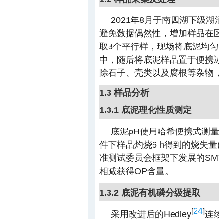
2021年8月于南四湖下级湖
避免数据偶然性，增加样品在
取3个平行样，现场将底泥均
中，随后将底泥样品置于便携
除石子、壳类以及腐根等杂物，
1.3 样品分析
1.3.1 底泥理化性质测定
底泥pH使用哈希便携式测量
件下样品灼烧6 h得到的烧失量(
准测试委员会框架下发展的SMT
相减获得OP含量。
1.3.2 底泥有机磷分级提取
24
[
]
采用改进后的Hedley
连