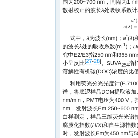
围为200~700 nm，间隔为1
散射校正的波长
λ
处吸收系数计
∗
(
a
a
∗
(
(
)
=
a
a
(
λ
λ
)
=
a
∗
*
式中，
λ
为波长(nm)；
a
(
λ
)
-1
的波长
λ
处的吸收系数(m
)；
D
究中E2/E3指250 nm和3
27
28
[
-
]
小呈反比
。SUVA
指
254
溶解性有机碳(DOC)浓度的
利用荧光分光光度计(F-710
谱，将底泥样品DOM提取液加入
nm/min，PMT电压为400 V
nm，发射波长Em 250~600 
白样测定，样品三维荧光光谱
腐质化指数(
HIX
)和自生源指数
时，发射波长Em为450 nm与5