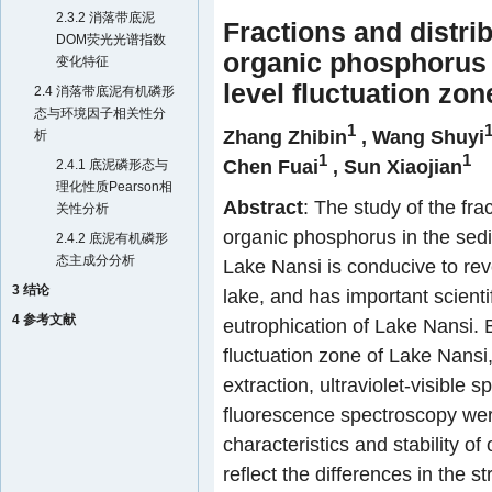
2.3.2 消落带底泥
Fractions and distrib
DOM荧光光谱指数
organic phosphorus i
变化特征
level fluctuation zo
2.4 消落带底泥有机磷形
态与环境因子相关性分
1
Zhang Zhibin
,
Wang Shuyi
析
1
1
Chen Fuai
,
Sun Xiaojian
2.4.1 底泥磷形态与
理化性质Pearson相
Abstract
: The study of the fra
关性分析
organic phosphorus in the sedi
2.4.2 底泥有机磷形
态主成分分析
Lake Nansi is conducive to rev
3 结论
lake, and has important scientif
4 参考文献
eutrophication of Lake Nansi. 
fluctuation zone of Lake Nans
extraction, ultraviolet-visible
fluorescence spectroscopy were
characteristics and stability o
reflect the differences in the s