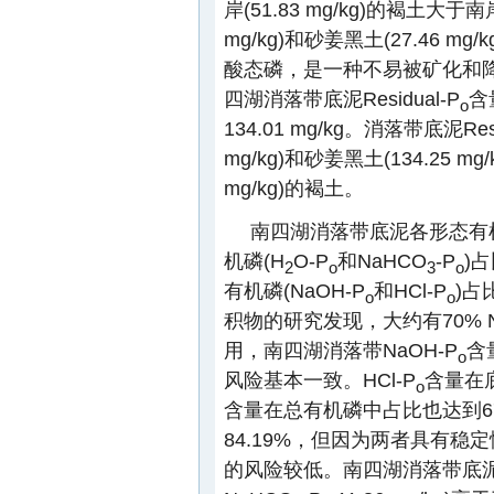
岸(51.83 mg/kg)的褐土大于南
mg/kg)和砂姜黑土(27.46 mg/
酸态磷，是一种不易被矿化和
四湖消落带底泥Residual-P
含
o
134.01 mg/kg。消落带底泥Resi
mg/kg)和砂姜黑土(134.25 mg/
mg/kg)的褐土。
南四湖消落带底泥各形态有
机磷(H
O-P
和NaHCO
-P
)
2
o
3
o
有机磷(NaOH-P
和HCl-P
)占
o
o
积物的研究发现，大约有70% N
用，南四湖消落带NaOH-P
含
o
风险基本一致。HCl-P
含量在底
o
含量在总有机磷中占比也达到6
84.19%，但因为两者具有
的风险较低。南四湖消落带底泥