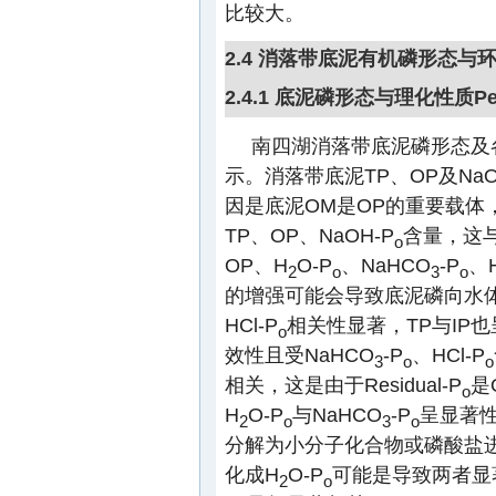
比较大。
2.4 消落带底泥有机磷形态与
2.4.1 底泥磷形态与理化性质P
南四湖消落带底泥磷形态及
示。消落带底泥TP、OP及NaO
因是底泥OM是OP的重要载体
TP、OP、NaOH-P
含量，这
o
OP、H
O-P
、NaHCO
-P
、H
2
o
3
o
的增强可能会导致底泥磷向水
HCl-P
相关性显著，TP与IP
o
效性且受NaHCO
-P
、HCl-P
3
o
o
相关，这是由于Residual-P
是
o
H
O-P
与NaHCO
-P
呈显著性
2
o
3
o
分解为小分子化合物或磷酸盐
化成H
O-P
可能是导致两者显
2
o