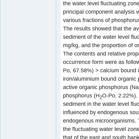
the water level fluctuating zon
principal component analysis w
various fractions of phosphoru
The results showed that the av
sediment of the water level fl
mg/kg, and the proportion of
The contents and relative prop
occurrence form were as follo
Po, 67.58%) > calcium bound 
iron/aluminium bound organic
active organic phosphorus (
phosphorus (H
O-Po, 2.22%). 
2
sediment in the water level fl
influenced by endogenous sour
endogenous microorganisms. T
the fluctuating water level zon
that of the east and south ban