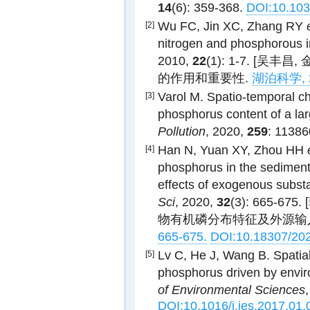
14
(6): 359-368.
DOI:10.103
Wu FC, Jin XC, Zhang RY
[2]
nitrogen and phosphorous i
2010,
22
(1): 1-7. [
的作用和重要性.
湖泊科学, 2
Varol M. Spatio-temporal c
[3]
phosphorus content of a lar
Pollution
, 2020,
259
: 1138
Han N, Yuan XY, Zhou HH
[4]
phosphorus in the sediment
effects of exogenous substa
Sci
, 2020,
32
(3): 665-
物有机磷分布特征及外源输
665-675.
DOI:10.18307/20
Lv C, He J, Wang B. Spatial 
[5]
phosphorus driven by envir
of Environmental Sciences
DOI:10.1016/j.jes.2017.01.