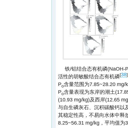
铁/铝结合态有机磷(NaOH-
38
[
]
活性的胡敏酸结合态有机磷
P
含量范围为7.85~28.20 mg
o
P
含量表现为东岸的潮土(17.85 
o
(10.93 mg/kg)及西岸(12.6
与自生磷灰石、沉积碳酸钙以
其稳定性高，不易向水体中释放
8.25~56.31 mg/kg，平均值为