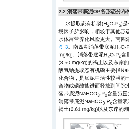
2.2 消落带底泥OP各形态分布
水提取态有机磷(H
O-P
)
2
o
境因子所影响，相较于其他形
水体富营养化风险更大。南四
图 3
。南四湖消落带底泥H
O-
2
mg/kg。消落带底泥H
O-P
含
2
o
(3.50 mg/kg)的褐土以及东岸的潮
酸氢钠提取态有机磷主要指Na
化合物，是底泥中活性较强的
合物或磷酸盐进而释放到间隙
落带底泥NaHCO
-P
含量范围为3
3
o
消落带底泥NaHCO
-P
含量表现
3
o
褐土(6.61 mg/kg)以及东岸的潮土