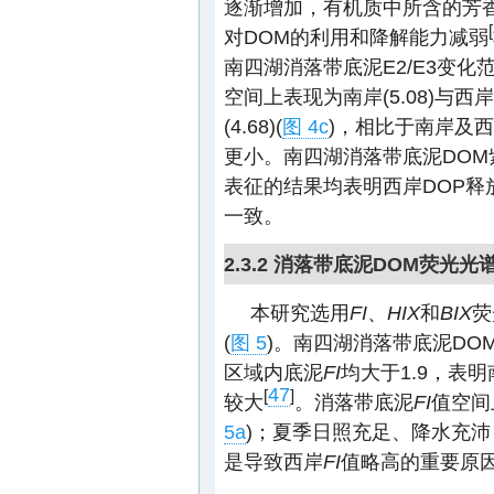
逐渐增加，有机质中所含的芳
[
对DOM的利用和降解能力减弱
南四湖消落带底泥E2/E3变化范围分
空间上表现为南岸(5.08)与西岸
(4.68)(
图 4c
)，相比于南岸及
更小。南四湖消落带底泥DOM紫外
表征的结果均表明西岸DOP释
一致。
2.3.2 消落带底泥DOM荧光
本研究选用
FI
、
HIX
和
BIX
荧
(
图 5
)。南四湖消落带底泥DO
区域内底泥
FI
均大于1.9，表
47
[
]
较大
。消落带底泥
FI
值空间
5a
)；夏季日照充足、降水充
是导致西岸
FI
值略高的重要原