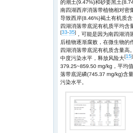
的潮土(9.47%)和砂姜黑土(8.7
南四湖西岸消落带植物相对密
导致西岸(8.46%)褐土有机质
四湖消落带底泥有机质平均含量(
33
35
[
-
]
，可能是因为南四湖消
后植物逐渐腐败，在微生物的
四湖消落带底泥有机质含量高
15
[
]
中度污染水平，释放风险大
379.25~859.50 mg/kg，平均值
落带底泥磷(745.37 mg/
污染水平。