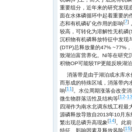
重要组分，近年来的研究发现
面在水体磷循环中起着重要的
7
[
]
态和有机磷矿化作用的影响
较高，可转化为溶解性无机磷(S
沉积物有机磷释放特征中发现与
(DTP)总释放量的47% ~
致湖泊富营养化。Ni等在研究
积物OP可能较TP更能反映湖
消落带是由于湖泊或水库水
而形成的特殊区域，消落带内
11
[
]
响
。水位周期涨落会改变消
12
1
[
-
微生物群落活性及结构等
四湖作为南水北调东线工程最
源磷释放导致自2013年10
14
[
]
繁出现总磷升高现象
。此前
15
[
]
特征、影响因素及释放风险