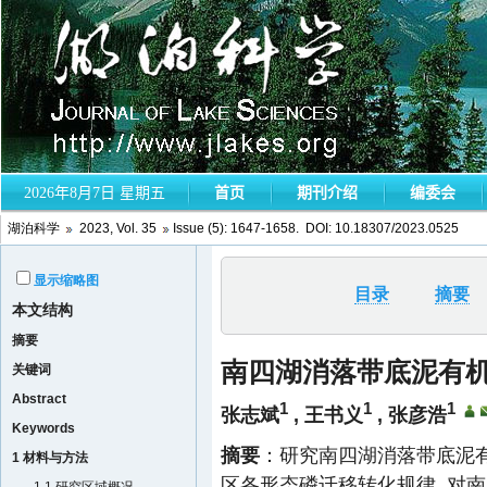
湖泊科学
2023, Vol. 35
Issue (5): 1647-1658. DOI:
10.18307/2023.0525
显示缩略图
目录
摘要
本文结构
摘要
南四湖消落带底泥有
关键词
Abstract
1
1
1
张志斌
,
王书义
,
张彦浩
Keywords
摘要
：研究南四湖消落带底泥有
1 材料与方法
区各形态磷迁移转化规律, 对