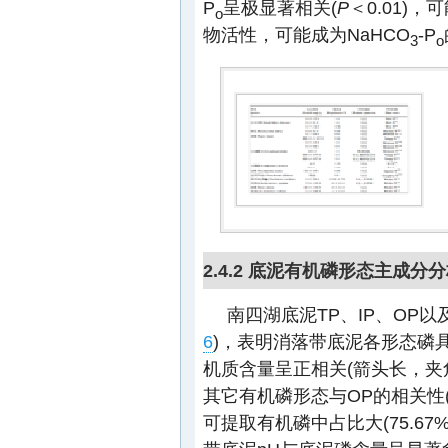
P
呈极显著相关(
P
＜0.01)，
o
物活性，可能成为NaHCO
-P
3
o
2.4.2 底泥有机磷形态主成分
南四湖底泥TP、IP、OP
6
)，表明消落带底泥各形态磷
机质含量呈正相关(箭头长，夹角
其它有机磷形态与OP的相关性(
可提取有机磷中占比大(75.6