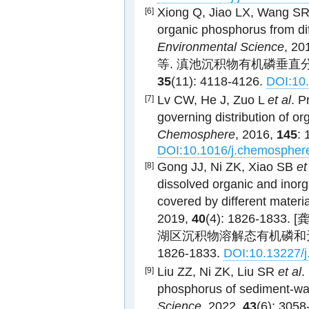
Xiong Q, Jiao LX, Wang S
[6]
organic phosphorus from dif
Environmental Science
, 20
等. 滇池沉积物有机磷垂直分
35
(11): 4118-4126.
DOI:10.
Lv CW, He J, Zuo L
et al
. P
[7]
governing distribution of o
Chemosphere
, 2016,
145
: 
DOI:10.1016/j.chemospher
Gong JJ, Ni ZK, Xiao SB
et
[8]
dissolved organic and inorg
covered by different materi
2019,
40
(4): 1826-18
湖区沉积物溶解态有机磷和无机
1826-1833.
DOI:10.13227/j
Liu ZZ, Ni ZK, Liu SR
et al
.
[9]
phosphorus of sediment-wat
Science
, 2022,
43
(6): 3