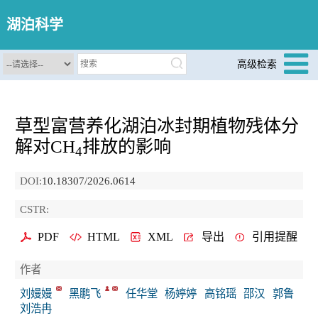
湖泊科学
高级检索
草型富营养化湖泊冰封期植物残体分
解对CH
排放的影响
4
DOI:
10.18307/2026.0614
CSTR:
PDF
HTML
XML
导出
引用提醒
作者
刘嫚嫚
黑鹏飞
任华堂
杨婷婷
高铭瑶
邵汉
郭鲁
刘浩冉