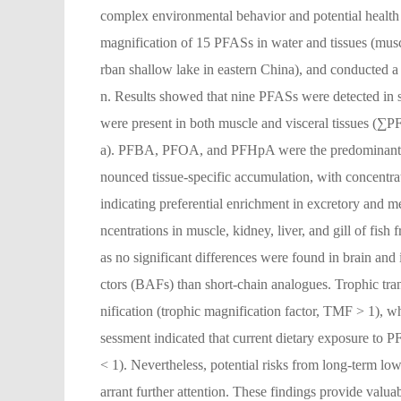
complex environmental behavior and potential health 
magnification of 15 PFASs in water and tissues (musc
rban shallow lake in eastern China), and conducted a
n. Results showed that nine PFASs were detected in
were present in both muscle and visceral tissues (
a). PFBA, PFOA, and PFHpA were the predominant con
nounced tissue-specific accumulation, with concentrati
indicating preferential enrichment in excretory and m
ncentrations in muscle, kidney, liver, and gill of fis
as no significant differences were found in brain an
ctors (BAFs) than short-chain analogues. Trophic tra
nification (trophic magnification factor, TMF > 1), 
sessment indicated that current dietary exposure to 
< 1). Nevertheless, potential risks from long-term lo
arrant further attention. These findings provide valuab