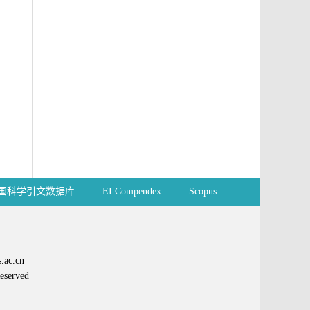
国科学引文数据库
EI Compendex
Scopus
ac.cn
erved