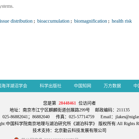
ystems.
issue distribution
;
bioaccumulation
;
biomagnification
;
health risk
国海洋湖沼学会
科学出版社
中国知网
万方数据
中
您是第
28448461
位访问者
地址：南京市江宁区麒麟街道创展路299号 邮政编码：211135
25-86882041；86882040 传真：025-57714759 Email：jlakes@niglas.
right:中国科学院南京地理与湖泊研究所《湖泊科学》 版权所有:All Rights Res
技术支持：
北京勤云科技发展有限公司