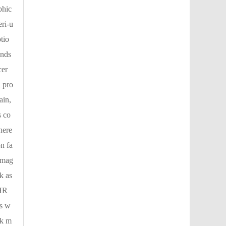
phic
eri-u
tio
unds
cer
 pro
ain,
s co
here
n fa
iomag
k as
(HR
es w
sk m