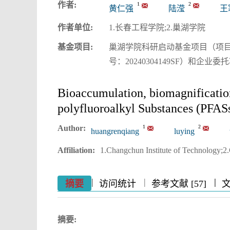
作者:
1
2
黄仁强
陆滢
王
作者单位:
1.长春工程学院;2.巢湖学院
基金项目:
巢湖学院科研启动基金项目（项目编
号：20240304149SF）和企业委托
Bioaccumulation, biomagnification
polyfluoroalkyl Substances (PFASs)
Author:
1
2
huangrenqiang
luying
Affiliation:
1.Changchun Institute of Technology;2
|
|
|
|
|
|
|
摘要
访问统计
参考文献 [57]
摘要: