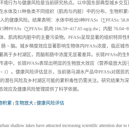
中的环境行为与健康风险是当前研究热点。以中国东部典型城乡交互
Ss在水体及11种鱼类不同组织（肌肉与内脏）中的分布、生物积累
风险。结果表明：水体中检出9种PFASs（∑PFASs: 58.80
s（∑PFASs: 肌肉 166.59~417.65 ng/g dw；内脏 76.04~89
A分别为水体、肌肉和内脏中的主要污染物。PFASs呈现显著的组织特异性
 > 肠 > 脑。城乡梯度效应显著影响生物体内PFASs浓度，临近城
显著高于乡村湖区，而脑和肠中浓度无显著差异。长链PFASs的生
链传递中，长链PFASs表现出明显的生物放大效应（营养级放大因
MF < 1）。健康风险评估显示，当前骆马湖水产品中PFASs对居民
暴露的潜在风险及乡村湖区可能的累积毒性仍需关注。研究结果为
生态效应及健康风险管理提供了科学依据。
物积累
;
生物放大
;
健康风险评估
ban shallow lakes have attracted increasing scientific attention due to 