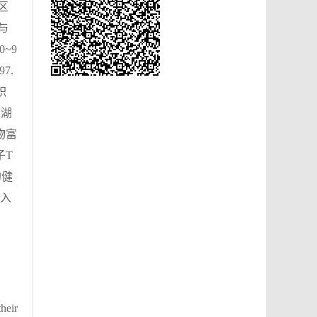
区
与
~9
7.
积
市湖
物富
子T
的健
深入
their