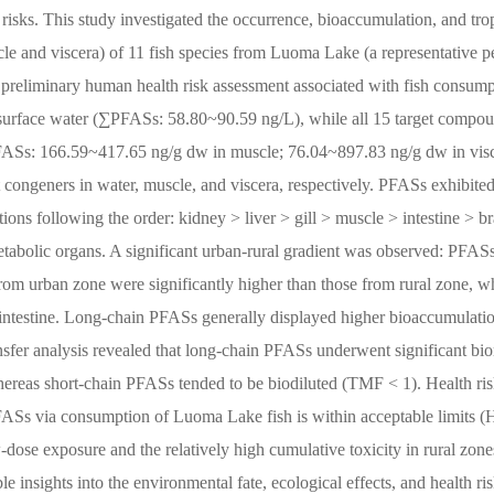
risks. This study investigated the occurrence, bioaccumulation, and tro
le and viscera) of 11 fish species from Luoma Lake (a representative p
 preliminary human health risk assessment associated with fish consump
 surface water (∑PFASs: 58.80~90.59 ng/L), while all 15 target compo
∑PFASs: 166.59~417.65 ng/g dw in muscle; 76.04~897.83 ng/g dw in vis
geners in water, muscle, and viscera, respectively. PFASs exhibited
ons following the order: kidney > liver > gill > muscle > intestine > br
etabolic organs. A significant urban-rural gradient was observed: PFAS
h from urban zone were significantly higher than those from rural zone, w
d intestine. Long-chain PFASs generally displayed higher bioaccumulatio
nsfer analysis revealed that long-chain PFASs underwent significant b
whereas short-chain PFASs tended to be biodiluted (TMF < 1). Health ris
PFASs via consumption of Luoma Lake fish is within acceptable limits 
w-dose exposure and the relatively high cumulative toxicity in rural zon
le insights into the environmental fate, ecological effects, and health ri