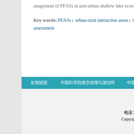
anagement of PFASs in peri-urban shallow lake ecos
Key words:
PFASs
;
urban-rural interaction areas
;
t
assessment
友情链接:
中国科学院南京地理与湖泊所
中
Chemical Abstracts
电话：0
Copy