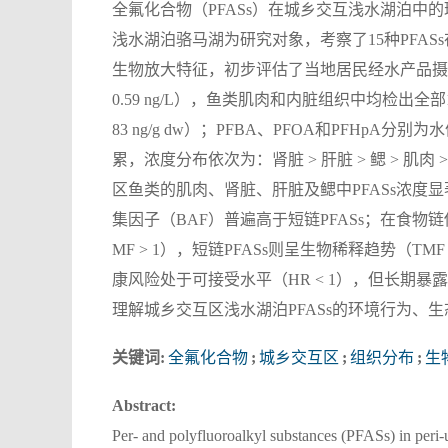
全氟化合物（PFASs）在城乡交互浅水湖泊
浅水湖泊骆马湖为研究对象，考察了15种PFA
生物放大特征，初步评估了当地居民经水产品摄入的健康
0.59 ng/L），鱼类肌肉和内脏组织中均检出全部15种PFAS
83 ng/g dw）；PFBA、PFOA和PFHp
累，浓度分布依次为：肾脏 > 肝脏 > 鳃 > 肌肉
区鱼类的肌肉、肾脏、肝脏及鳃中PFASs浓度
集因子（BAF）普遍高于短链PFASs；在食物
MF > 1），短链PFASs则呈生物稀释趋势（T
康风险处于可接受水平（HR < 1），但长期
理解城乡交互区浅水湖泊PFASs的环境行为、
关键词:
全氟化合物
;
城乡交互区
;
组织分布
;
生
Abstract:
Per- and polyfluoroalkyl substances (PFASs) in peri-ur