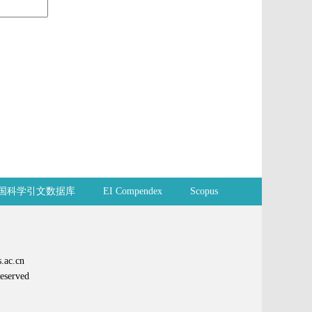
国科学引文数据库
EI Compendex
Scopus
ac.cn
erved